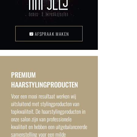
AFSPRAAK MAKEN
PREMIUM
HAARSTYLINGPRODUCTEN
Voor een mooi resultaat werken wij
uitsluitend met stylingproducten van
topkwaliteit. De haarstylingproducten in
onze salon zijn van professionele
kwaliteit en hebben een uitgebalanceerde
samenstelling voor een milde