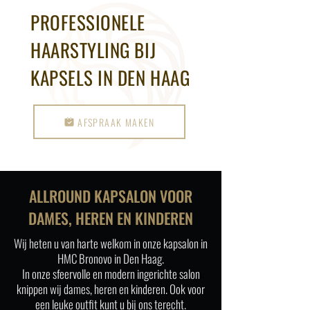
PROFESSIONELE
HAARSTYLING BIJ
KAPSELS IN DEN HAAG
AFSPRAAK MAKEN
ALLROUND KAPSALON VOOR
DAMES, HEREN EN KINDEREN
Wij heten u van harte welkom in onze kapsalon in
HMC Bronovo in Den Haag.
In onze sfeervolle en modern ingerichte salon
knippen wij dames, heren en kinderen. Ook voor
een leuke outfit kunt u bij ons terecht.