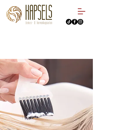
088 - 979 82 53
Afspraak maken